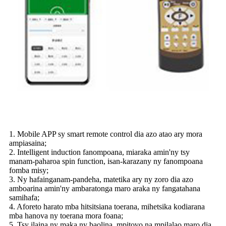
1. Mobile APP sy smart remote control dia azo atao ary mora
ampiasaina;
2. Intelligent induction fanompoana, miaraka amin'ny tsy
manam-paharoa spin function, isan-karazany ny fanompoana
fomba misy;
3. Ny hafainganam-pandeha, matetika ary ny zoro dia azo
amboarina amin'ny ambaratonga maro araka ny fangatahana
samihafa;
4. Aforeto harato mba hitsitsiana toerana, mihetsika kodiarana
mba hanova ny toerana mora foana;
5. Tsy ilaina ny maka ny baolina, mpitovo na mpilalao maro dia