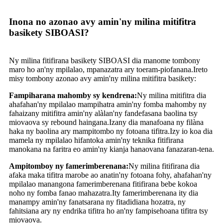
Inona no azonao avy amin'ny milina mitifitra
basikety SIBOASI?
Ny milina fitifirana basikety SIBOASI dia manome tombony
maro ho an'ny mpilalao, mpanazatra ary toeram-piofanana.Ireto
misy tombony azonao avy amin'ny milina mitifitra basikety:
Fampiharana mahomby sy kendrena:
Ny milina mitifitra dia
ahafahan'ny mpilalao mampihatra amin'ny fomba mahomby ny
fahaizany mitifitra amin'ny alàlan'ny fandefasana baolina tsy
miovaova sy rebound haingana.Izany dia manafoana ny filàna
haka ny baolina ary mampitombo ny fotoana tifitra.Izy io koa dia
mamela ny mpilalao hifantoka amin'ny teknika fitifirana
manokana na faritra eo amin'ny kianja hanaovana fanazaran-tena.
Ampitomboy ny famerimberenana:
Ny milina fitifirana dia
afaka maka tifitra marobe ao anatin'ny fotoana fohy, ahafahan'ny
mpilalao manangona famerimberenana fitifirana bebe kokoa
noho ny fomba fanao mahazatra.Ity famerimberenana ity dia
manampy amin'ny fanatsarana ny fitadidiana hozatra, ny
fahitsiana ary ny endrika tifitra ho an'ny fampisehoana tifitra tsy
miovaova.