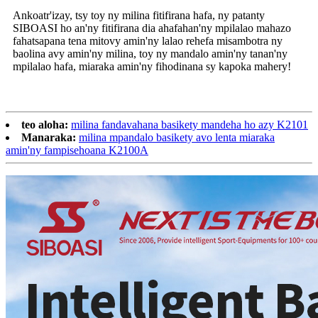
Ankoatr'izay, tsy toy ny milina fitifirana hafa, ny patanty
SIBOASI ho an'ny fitifirana dia ahafahan'ny mpilalao mahazo
fahatsapana tena mitovy amin'ny lalao rehefa misambotra ny
baolina avy amin'ny milina, toy ny mandalo amin'ny tanan'ny
mpilalao hafa, miaraka amin'ny fihodinana sy kapoka mahery!
teo aloha:
milina fandavahana basikety mandeha ho azy K2101
Manaraka:
milina mpandalo basikety avo lenta miaraka
amin'ny fampisehoana K2100A