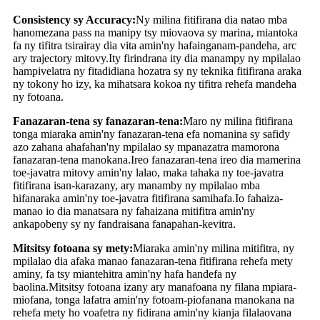
Consistency sy Accuracy:
Ny milina fitifirana dia natao mba
hanomezana pass na manipy tsy miovaova sy marina, miantoka
fa ny tifitra tsirairay dia vita amin'ny hafainganam-pandeha, arc
ary trajectory mitovy.Ity firindrana ity dia manampy ny mpilalao
hampivelatra ny fitadidiana hozatra sy ny teknika fitifirana araka
ny tokony ho izy, ka mihatsara kokoa ny tifitra rehefa mandeha
ny fotoana.
Fanazaran-tena sy fanazaran-tena:
Maro ny milina fitifirana
tonga miaraka amin'ny fanazaran-tena efa nomanina sy safidy
azo zahana ahafahan'ny mpilalao sy mpanazatra mamorona
fanazaran-tena manokana.Ireo fanazaran-tena ireo dia mamerina
toe-javatra mitovy amin'ny lalao, maka tahaka ny toe-javatra
fitifirana isan-karazany, ary manamby ny mpilalao mba
hifanaraka amin'ny toe-javatra fitifirana samihafa.Io fahaiza-
manao io dia manatsara ny fahaizana mitifitra amin'ny
ankapobeny sy ny fandraisana fanapahan-kevitra.
Mitsitsy fotoana sy mety:
Miaraka amin'ny milina mitifitra, ny
mpilalao dia afaka manao fanazaran-tena fitifirana rehefa mety
aminy, fa tsy miantehitra amin'ny hafa handefa ny
baolina.Mitsitsy fotoana izany ary manafoana ny filana mpiara-
miofana, tonga lafatra amin'ny fotoam-piofanana manokana na
rehefa mety ho voafetra ny fidirana amin'ny kianja filalaovana