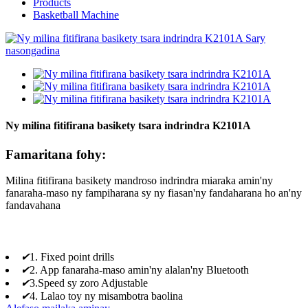
Products
Basketball Machine
Ny milina fitifirana basikety tsara indrindra K2101A
Famaritana fohy:
Milina fitifirana basikety mandroso indrindra miaraka amin'ny
fanaraha-maso ny fampiharana sy ny fiasan'ny fandaharana ho an'ny
fandavahana
✔
1. Fixed point drills
✔
2. App fanaraha-maso amin'ny alalan'ny Bluetooth
✔
3.Speed ​​sy zoro Adjustable
✔
4. Lalao toy ny misambotra baolina