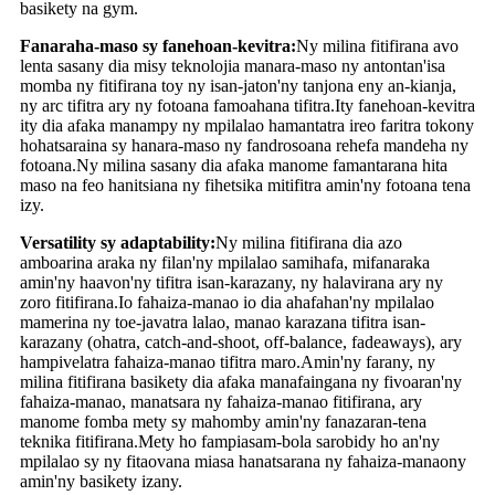
basikety na gym.
Fanaraha-maso sy fanehoan-kevitra:
Ny milina fitifirana avo
lenta sasany dia misy teknolojia manara-maso ny antontan'isa
momba ny fitifirana toy ny isan-jaton'ny tanjona eny an-kianja,
ny arc tifitra ary ny fotoana famoahana tifitra.Ity fanehoan-kevitra
ity dia afaka manampy ny mpilalao hamantatra ireo faritra tokony
hohatsaraina sy hanara-maso ny fandrosoana rehefa mandeha ny
fotoana.Ny milina sasany dia afaka manome famantarana hita
maso na feo hanitsiana ny fihetsika mitifitra amin'ny fotoana tena
izy.
Versatility sy adaptability:
Ny milina fitifirana dia azo
amboarina araka ny filan'ny mpilalao samihafa, mifanaraka
amin'ny haavon'ny tifitra isan-karazany, ny halavirana ary ny
zoro fitifirana.Io fahaiza-manao io dia ahafahan'ny mpilalao
mamerina ny toe-javatra lalao, manao karazana tifitra isan-
karazany (ohatra, catch-and-shoot, off-balance, fadeaways), ary
hampivelatra fahaiza-manao tifitra maro.Amin'ny farany, ny
milina fitifirana basikety dia afaka manafaingana ny fivoaran'ny
fahaiza-manao, manatsara ny fahaiza-manao fitifirana, ary
manome fomba mety sy mahomby amin'ny fanazaran-tena
teknika fitifirana.Mety ho fampiasam-bola sarobidy ho an'ny
mpilalao sy ny fitaovana miasa hanatsarana ny fahaiza-manaony
amin'ny basikety izany.