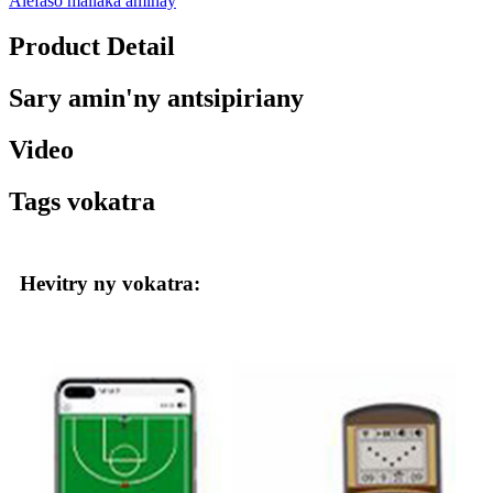
Alefaso mailaka aminay
Product Detail
Sary amin'ny antsipiriany
Video
Tags vokatra
Hevitry ny vokatra: