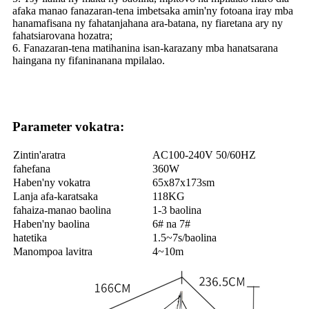
afaka manao fanazaran-tena imbetsaka amin'ny fotoana iray mba
hanamafisana ny fahatanjahana ara-batana, ny fiaretana ary ny
fahatsiarovana hozatra;
6. Fanazaran-tena matihanina isan-karazany mba hanatsarana
haingana ny fifaninanana mpilalao.
Parameter vokatra:
Zintin'aratra
AC100-240V 50/60HZ
fahefana
360W
Haben'ny vokatra
65x87x173sm
Lanja afa-karatsaka
118KG
fahaiza-manao baolina
1-3 baolina
Haben'ny baolina
6# na 7#
hatetika
1.5~7s/baolina
Manompoa lavitra
4~10m