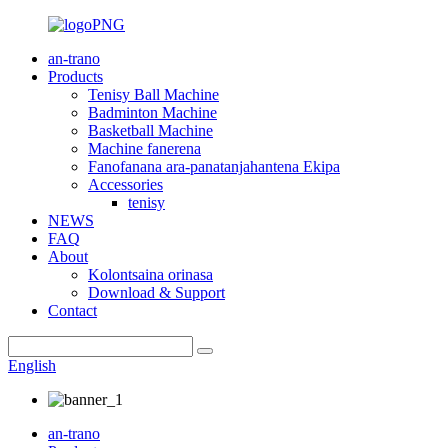
an-trano
Products
Tenisy Ball Machine
Badminton Machine
Basketball Machine
Machine fanerena
Fanofanana ara-panatanjahantena Ekipa
Accessories
tenisy
NEWS
FAQ
About
Kolontsaina orinasa
Download & Support
Contact
English
an-trano