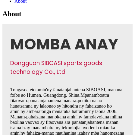
About
About
MOMBA ANAY
Dongguan SIBOASI sports goods
technology Co., Ltd.
Tongasoa eto amin'ny fanatanjahantena SIBOASI, manana
foibe ao Humen, Guangdong, Shina.Mpanamboatra
fitaovam-panatanjahantena manara-penitra natao
hanatsarana ny lalaonao sy hitondra ny fahaizanao ho
amin'ny ambaratonga manaraka hatramin'ny taona 2006.
Manam-pahaizana manokana amin'ny famolavolana milina
baolina vaovao sy fitaovana ara-panatanjahantena manan-
tsaina izay manambatra ny teknolojia avo lenta miaraka
amin'ny fahaiza-manao matihanina izahay mba hanomezana