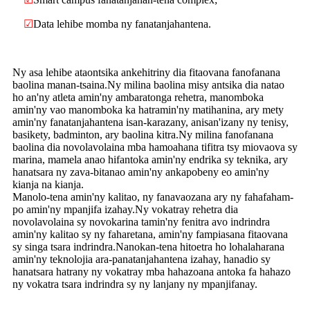
☑
Data lehibe momba ny fanatanjahantena.
Ny asa lehibe ataontsika ankehitriny dia fitaovana fanofanana
baolina manan-tsaina.Ny milina baolina misy antsika dia natao
ho an'ny atleta amin'ny ambaratonga rehetra, manomboka
amin'ny vao manomboka ka hatramin'ny matihanina, ary mety
amin'ny fanatanjahantena isan-karazany, anisan'izany ny tenisy,
basikety, badminton, ary baolina kitra.Ny milina fanofanana
baolina dia novolavolaina mba hamoahana tifitra tsy miovaova sy
marina, mamela anao hifantoka amin'ny endrika sy teknika, ary
hanatsara ny zava-bitanao amin'ny ankapobeny eo amin'ny
kianja na kianja.
Manolo-tena amin'ny kalitao, ny fanavaozana ary ny fahafaham-
po amin'ny mpanjifa izahay.Ny vokatray rehetra dia
novolavolaina sy novokarina tamin'ny fenitra avo indrindra
amin'ny kalitao sy ny faharetana, amin'ny fampiasana fitaovana
sy singa tsara indrindra.Nanokan-tena hitoetra ho lohalaharana
amin'ny teknolojia ara-panatanjahantena izahay, hanadio sy
hanatsara hatrany ny vokatray mba hahazoana antoka fa hahazo
ny vokatra tsara indrindra sy ny lanjany ny mpanjifanay.