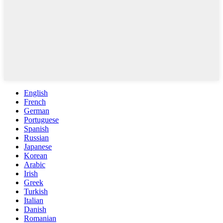
English
French
German
Portuguese
Spanish
Russian
Japanese
Korean
Arabic
Irish
Greek
Turkish
Italian
Danish
Romanian