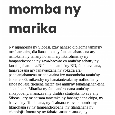
momba ny
marika
Ny mpanorina ny Siboasi, izay nahazo diplaoma tamin'ny
mechatronics, dia liana amin'ny fanatanjahan-tena ary
nanokana ny tenany ho amin'ny fikarohana sy ny
fampandrosoana ny zava-baovao eo amin'ny sehatry ny
fanatanjahan-tena.Nifantoka tamin'ny RD, famolavolana,
fanavaozana ary fanavaozana ny vokatra ara-
panatanjahantena manan-tsaina izy nanomboka tamin'ny
taona 2006, mikendry ny hanatanteraka ny nofinofin'ny
sinoa ho lasa firenena matanjaka amin'ny fanatanjahan-tena
aloha loatra.Mitarika ny fampandrosoana amin'ny
ankapobeny, manazava ny drafitra stratejika ho avy any
Siboasi, ary manatsara tanteraka ny fananganana ekipa, ny
haavon'ny fitantanana, ny fisainana vaovao momba ny
fikarohana sy ny fampandrosoana, ny fitantanana ny
teknolojia fototra sy ny fahaiza-manara-maso, ny