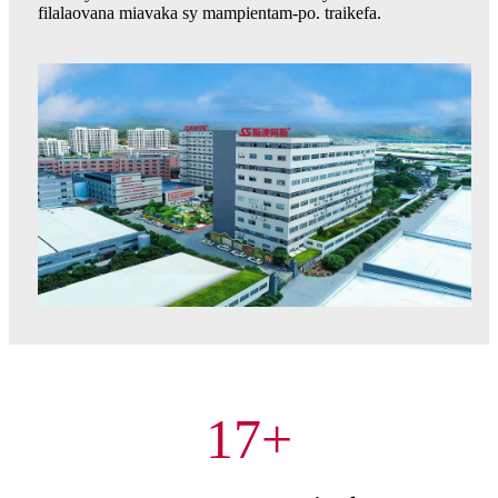
filalaovana miavaka sy mampientam-po. traikefa.
17
+