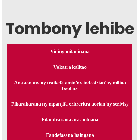
Tombony lehibe
Vidiny mifaninana
Vokatra kalitao
An-taonany ny traikefa amin'ny indostrian'ny milina
baolina
Fikarakarana ny mpanjifa eritreritra aorian'ny serivisy
Fifandraisana ara-potoana
Fandefasana haingana