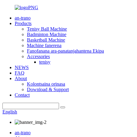
an-trano
Products
Tenisy Ball Machine
Badminton Machine
Basketball Machine
Machine fanerena
Fanofanana ara-panatanjahantena Ekipa
Accessories
tenisy
NEWS
FAQ
About
Kolontsaina orinasa
Download & Support
Contact
English
an-trano