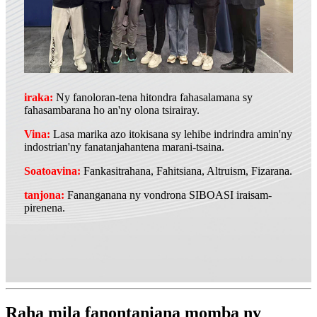
iraka:
Ny fanoloran-tena hitondra fahasalamana sy
fahasambarana ho an'ny olona tsirairay.
Vina:
Lasa marika azo itokisana sy lehibe indrindra amin'ny
indostrian'ny fanatanjahantena marani-tsaina.
Soatoavina:
Fankasitrahana, Fahitsiana, Altruism, Fizarana.
tanjona:
Fananganana ny vondrona SIBOASI iraisam-
pirenena.
Raha mila fanontaniana momba ny