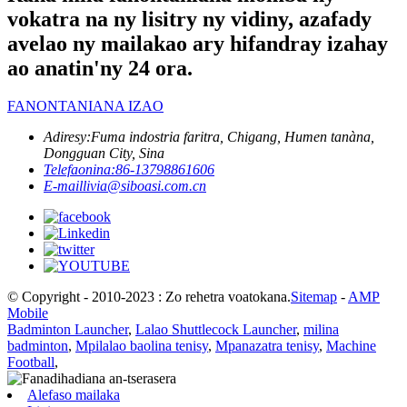
vokatra na ny lisitry ny vidiny, azafady
avelao ny mailakao ary hifandray izahay
ao anatin'ny 24 ora.
FANONTANIANA IZAO
Adiresy:
Fuma indostria faritra, Chigang, Humen tanàna,
Dongguan City, Sina
Telefaonina:
86-13798861606
E-mail
livia@siboasi.com.cn
© Copyright - 2010-2023 : Zo rehetra voatokana.
Sitemap
-
AMP
Mobile
Badminton Launcher
,
Lalao Shuttlecock Launcher
,
milina
badminton
,
Mpilalao baolina tenisy
,
Mpanazatra tenisy
,
Machine
Football
,
Alefaso mailaka