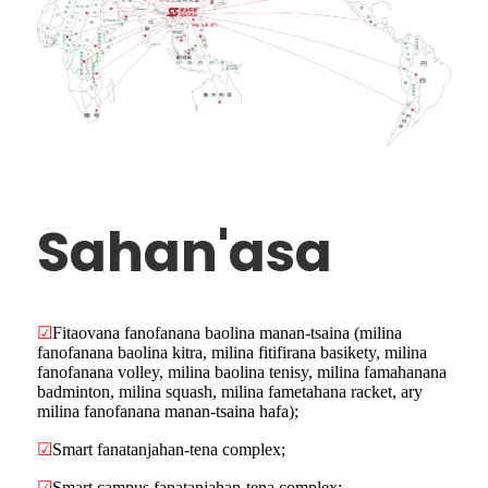
Sahan'asa
☑
Fitaovana fanofanana baolina manan-tsaina (milina
fanofanana baolina kitra, milina fitifirana basikety, milina
fanofanana volley, milina baolina tenisy, milina famahanana
badminton, milina squash, milina fametahana racket, ary
milina fanofanana manan-tsaina hafa);
☑
Smart fanatanjahan-tena complex;
☑
Smart campus fanatanjahan-tena complex;