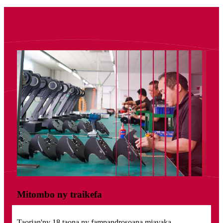
Mitombo ny traikefa
Taorian'ny 18 taona ny fampandrosoana miavaka,