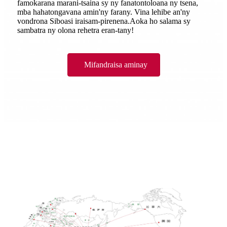
famokarana marani-tsaina sy ny fanatontoloana ny tsena,
mba hahatongavana amin'ny farany. Vina lehibe an'ny
vondrona Siboasi iraisam-pirenena.Aoka ho salama sy
sambatra ny olona rehetra eran-tany!
Mifandraisa aminay